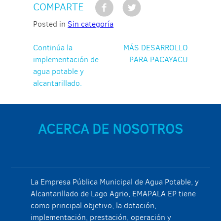
COMPARTE
Posted in
Sin categoría
Navegación
Continúa la
MÁS DESARROLLO
implementación de
PARA PACAYACU
de
agua potable y
entradas
alcantarillado.
ACERCA DE NOSOTROS
La Empresa Pública Municipal de Agua Potable, y
Alcantarillado de Lago Agrio, EMAPALA EP tiene
como principal objetivo, la dotación,
implementación, prestación, operación y