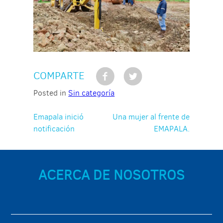
COMPARTE
Posted in
Sin categoría
Navegación
Emapala inició
Una mujer al frente de
notificación
EMAPALA.
de
entradas
ACERCA DE NOSOTROS