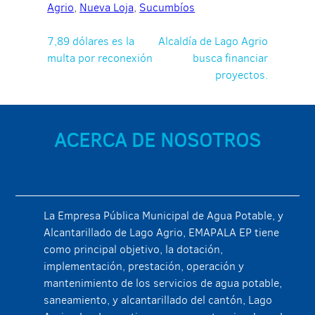
Agrio
,
Nueva Loja
,
Sucumbíos
Navegación
7,89 dólares es la
Alcaldía de Lago Agrio
multa por reconexión
busca financiar
de
proyectos.
entradas
ACERCA DE NOSOTROS
La Empresa Pública Municipal de Agua Potable, y
Alcantarillado de Lago Agrio, EMAPALA EP tiene
como principal objetivo, la dotación,
implementación, prestación, operación y
mantenimiento de los servicios de agua potable,
saneamiento, y alcantarillado del cantón, Lago