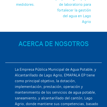
de
medidores.
de laboratorio para
entradas
fortalecer la gestión
del agua en Lago
Agrio
ACERCA DE NOSOTROS
La Empresa Pública Municipal de Agua Potable, y
Alcantarillado de Lago Agrio, EMAPALA EP tiene
como principal objetivo, la dotación,
implementación, prestación, operación y
mantenimiento de los servicios de agua potable,
saneamiento, y alcantarillado del cantón, Lago
Agrio, donde mantiene sus competencias, basado