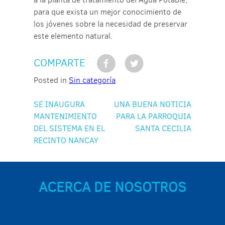
para que exista un mejor conocimiento de
los jóvenes sobre la necesidad de preservar
este elemento natural.
COMPARTE
Posted in
Sin categoría
Navegación
SE INAUGURA
UNA BUENA NOTICIA
MANTENIMIENTO
PARA LA PARROQUIA
de
DEL SISTEMA EN EL
SANTA CECILIA
entradas
RECINTO NANCAY
ACERCA DE NOSOTROS